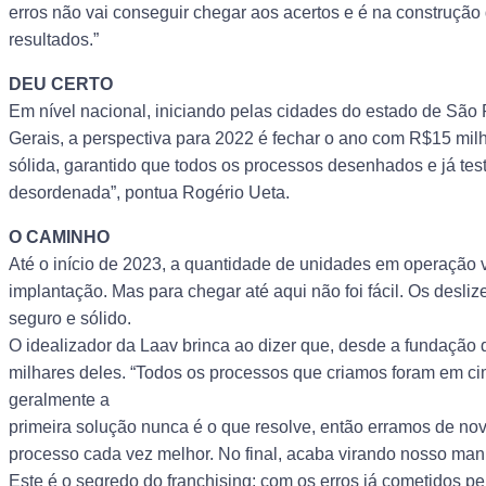
erros não vai conseguir chegar aos acertos e é na construção
resultados.”
DEU CERTO
Em nível nacional, iniciando pelas cidades do estado de São P
Gerais, a perspectiva para 2022 é fechar o ano com R$15 mil
sólida, garantido que todos os processos desenhados e já te
desordenada”, pontua Rogério Ueta.
O CAMINHO
Até o início de 2023, a quantidade de unidades em operação v
implantação. Mas para chegar até aqui não foi fácil. Os desli
seguro e sólido.
O idealizador da Laav brinca ao dizer que, desde a fundação 
milhares deles. “Todos os processos que criamos foram em cim
geralmente a
primeira solução nunca é o que resolve, então erramos de no
processo cada vez melhor. No final, acaba virando nosso manu
Este é o segredo do franchising: com os erros já cometidos pe