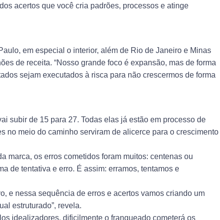
 dos acertos que você cria padrões, processos e atinge
aulo, em especial o interior, além de Rio de Janeiro e Minas
hões de receita. “Nosso grande foco é expansão, mas de forma
stados sejam executados à risca para não crescermos de forma
ai subir de 15 para 27. Todas elas já estão em processo de
zes no meio do caminho serviram de alicerce para o crescimento
da marca, os erros cometidos foram muitos: centenas ou
a de tentativa e erro. É assim: erramos, tentamos e
vo, e nessa sequência de erros e acertos vamos criando um
al estruturado”, revela.
los idealizadores, dificilmente o franqueado cometerá os