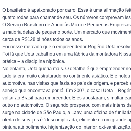
O brasileiro é apaixonado por carro. Essa é uma afirmação fe
quatro rodas para chamar de seu. Os números comprovam iss
O Serviço Brasileiro de Apoio às Micro e Pequenas Empresas (
a maioria delas de pequeno porte. Um mercado que movimenta
cerca de R$128 bilhões todos os anos.
Foi nesse mercado que o empreendedor Rogério Ueta resolveu
Foi lá que Ueta trabalhou em uma fábrica da montadora Nissa
prática – a disciplina nipônica.
No entanto, Ueta queria mais. O detalhe é que empreender no J
tudo já era muito estruturado no continente asiático. Ele notou
automotiva, nas visitas que fazia ao país de origem, e perceb
serviço que encontrava por lá. Em 2007, o casal Ueta – Rog
voltar ao Brasil para empreender. Eles apostaram, simultanea
outro no automotivo. O segundo prosperou com mais intensidad
surge na cidade de São Paulo, a Laav, uma oficina de funilar
oferta de serviços é “descomplicada, eficiente e com grande ap
pintura até polimento, higienização do interior, oxi-sanitização,