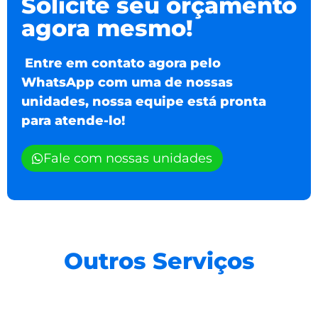
Solicite seu orçamento
agora mesmo!
Entre em contato agora pelo
WhatsApp com uma de nossas
unidades, nossa equipe está pronta
para atende-lo!
Fale com nossas unidades
Outros Serviços