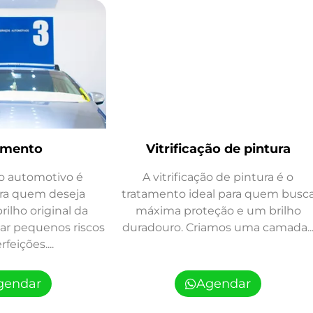
imento
Vitrificação de pintura
o automotivo é
A vitrificação de pintura é o
ara quem deseja
tratamento ideal para quem busc
rilho original da
máxima proteção e um brilho
nar pequenos riscos
duradouro. Criamos uma camada..
feições....
gendar
Agendar