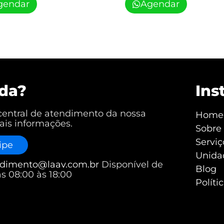
gendar
Agendar
uda?
Ins
central de atendimento da nossa
Home
ais informações.
Sobre
Serviç
ipe
Unida
dimento@laav.com.br
Disponível de
Blog
s 08:00 às 18:00
Políti