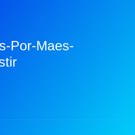
as-Por-Maes-
tir