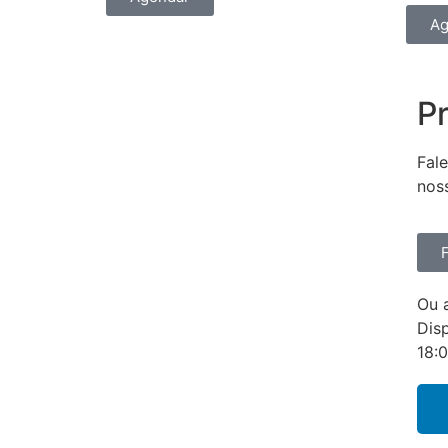
Ag
Pr
Fal
nos
Ou 
Dis
18: