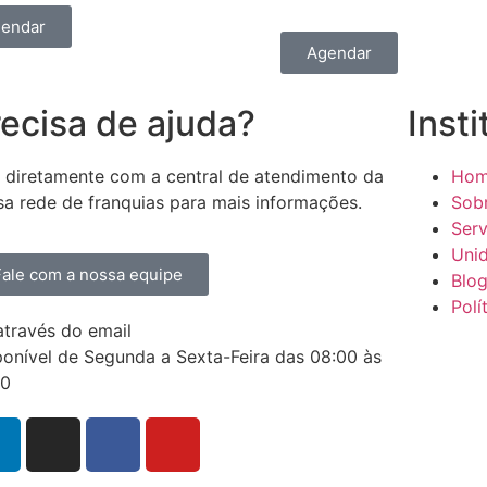
endar
Agendar
ecisa de ajuda?
Insti
e diretamente com a central de atendimento da
Ho
sa rede de franquias para mais informações.
Sob
Serv
Uni
Fale com a nossa equipe
Blo
Polí
através do email
atendimento@laav.com.br
ponível de Segunda a Sexta-Feira das 08:00 às
00