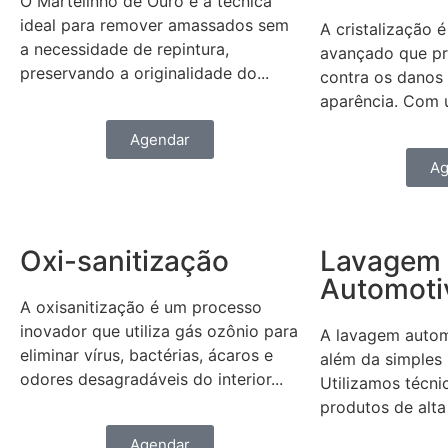
O Martelinho de Ouro é a técnica
ideal para remover amassados sem
A cristalização 
a necessidade de repintura,
avançado que pr
preservando a originalidade do...
contra os danos 
aparência. Com u
Agendar
Ag
Oxi-sanitização
Lavagem
Automoti
A oxisanitização é um processo
inovador que utiliza gás ozônio para
A lavagem autom
eliminar vírus, bactérias, ácaros e
além da simples 
odores desagradáveis do interior...
Utilizamos técni
produtos de alta
Agendar