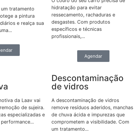
O couro do seu carro precisa de
hidratação para evitar
é um tratamento
ressecamento, rachaduras e
otege a pintura
desgastes. Com produtos
diários e realça sua
específicos e técnicas
ma...
profissionais,...
endar
Agendar
Descontaminação
va
de vidros
otiva da Laav vai
A descontaminação de vidros
remoção de sujeira.
remove resíduos aderidos, manchas
cas especializadas e
de chuva ácida e impurezas que
 performance...
comprometem a visibilidade. Com
um tratamento...