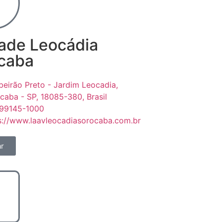
ade Leocádia
caba
ibeirão Preto - Jardim Leocadia,
caba - SP, 18085-380, Brasil
 99145-1000
s://www.laavleocadiasorocaba.com.br
r