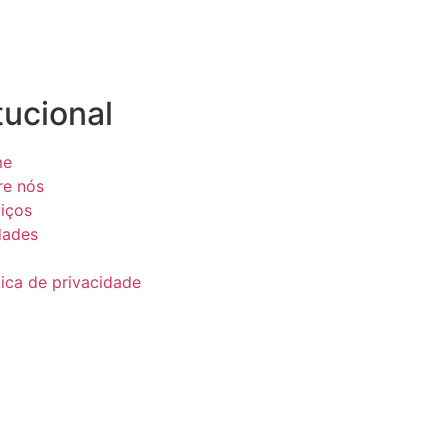
tucional
me
re nós
iços
dades
g
tica de privacidade