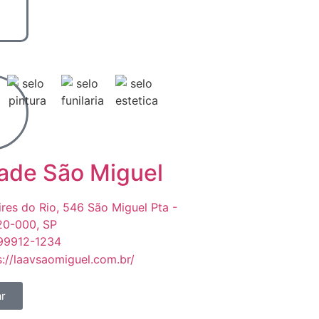
ade São Miguel
ires do Rio, 546 São Miguel Pta -
0-000, SP
 99912-1234
s://laavsaomiguel.com.br/
r