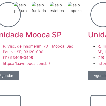
nidade Mooca SP
Unid
R. Visc. de Inhomerim, 70 - Mooca, São
R. T
Paulo - SP, 03120-000
SP, 
(11) 93406-0408
(19)
https://laavmooca.com.br/
http
Agendar
Agenda