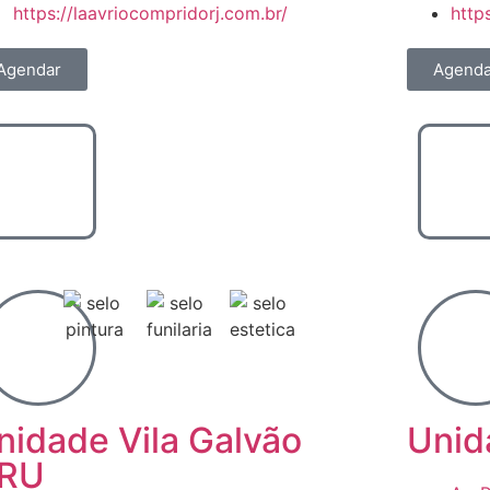
https://laavriocompridorj.com.br/
http
Agendar
Agenda
nidade Vila Galvão
Unid
RU