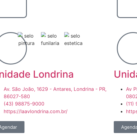
nidade Londrina
Unid
Av. São João, 1629 - Antares, Londrina - PR,
Av P
86027-580
0802
(43) 98875-9000
(11)
https://laavlondrina.com.br/
http
Agendar
Agenda