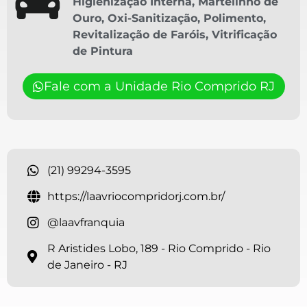
Higienização Interna
,
Martelinho de
Ouro
,
Oxi-Sanitização
,
Polimento
,
Revitalização de Faróis
,
Vitrificação
de Pintura
Fale com a Unidade Rio Comprido RJ
(21) 99294-3595
https://laavriocompridorj.com.br/
@laavfranquia
R Aristides Lobo, 189 - Rio Comprido - Rio
de Janeiro - RJ