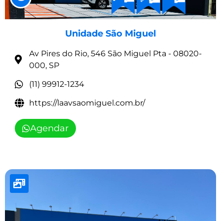
Unidade São Miguel
Av Pires do Rio, 546 São Miguel Pta - 08020-
000, SP
(11) 99912-1234
https://laavsaomiguel.com.br/
Agendar