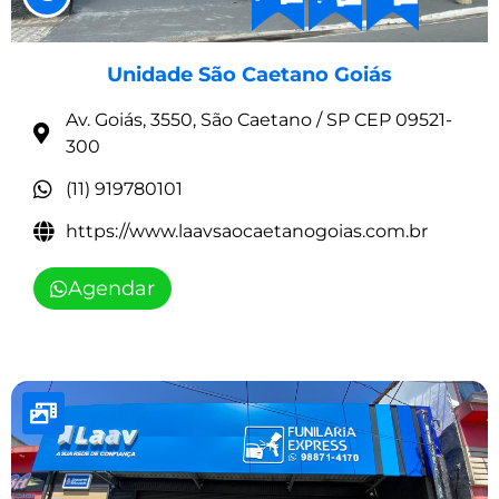
Unidade São Caetano Goiás
Av. Goiás, 3550, São Caetano / SP CEP 09521-
300
(11) 919780101
https://www.laavsaocaetanogoias.com.br
Agendar