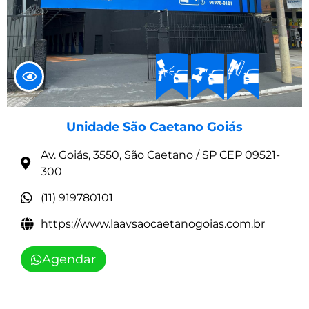
Unidade São Caetano Goiás
Av. Goiás, 3550, São Caetano / SP CEP 09521-
300
(11) 919780101
https://www.laavsaocaetanogoias.com.br
Agendar