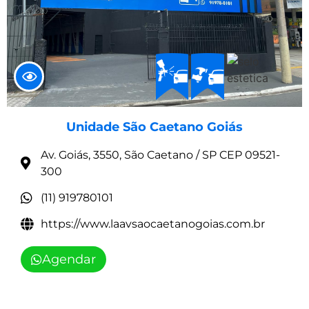
Unidade São Caetano Goiás
Av. Goiás, 3550, São Caetano / SP CEP 09521-
300
(11) 919780101
https://www.laavsaocaetanogoias.com.br
Agendar